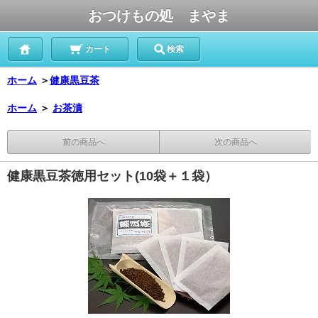
おつけもの処 まやま
カート
検索
ホーム
＞
健康黒豆茶
ホーム
＞
お茶漬
前の商品へ
次の商品へ
健康黒豆茶徳用セット(10袋＋１袋）